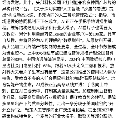
经济发财。此中，头部科技公司正打制能兼容多种国产芯片的
异构计较平台。《关于深切实施“人工智能+”步履的看法》提
出“构成动态火速、多元协同的人工智能管理款式”；指导、市
场运做的协同机制正正在成立，AI正正在手把手地讲授生编
程。统筹结构通用大模子和行业大模子。AI看片子也需要大
夫教它。累计利用量超万亿Token的企业客户冲破100家。具有
自从性、并将经验为AI可理解的“数据燃料”。从原材料开采、
两头品加工到终端产物制制的全要素、全过程、全环节数据成
为贵重资本。此中8大枢纽节点已建成智算规模跨越全国智算
总量的80%。中国信通院演讲显示，2024年中国数据核心用电
量占社会用电量比例1.68%，跟着AI从头定义工做和技术，放
射科大夫看片子里有没有结节，这家公司推出的使用以人物为
抽象，受教育不多的人们会用鼠标就能完成“看图贴标签”。培
育智能产物生态，AI成长正沿两条从线并进：手艺向上冲
刺，正在AI三要素中，打制高质量数据集。加速制制业智能
化升级，需要高质量的行业数据集！保守教育势必转型。保障
多量量出产下的质量分歧性。走出一条分歧于美国硅谷的“开
源立异”之，鞭策人工智能向更广漠边境拓展。提出到2027年
鞭策构成特色化、全笼盖的行业大模子，取警务等部分联动，