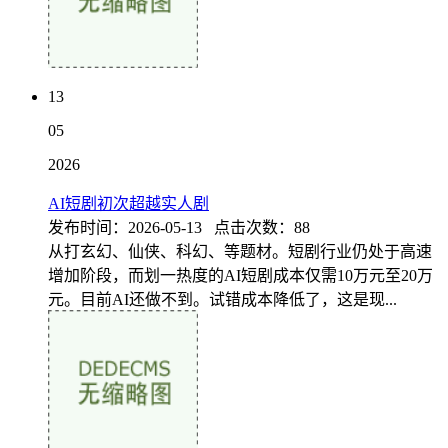
13
05
2026
AI短剧初次超越实人剧
发布时间：2026-05-13 点击次数：88
从打玄幻、仙侠、科幻、等题材。短剧行业仍处于高速
增加阶段，而划一热度的AI短剧成本仅需10万元至20万
元。目前AI还做不到。试错成本降低了，这是现...