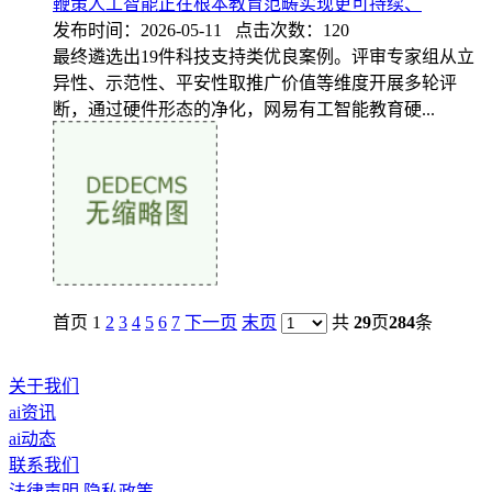
鞭策人工智能正在根本教育范畴实现更可持续、
发布时间：2026-05-11 点击次数：120
最终遴选出19件科技支持类优良案例。评审专家组从立
异性、示范性、平安性取推广价值等维度开展多轮评
断，通过硬件形态的净化，网易有工智能教育硬...
首页 1
2
3
4
5
6
7
下一页
末页
共
29
页
284
条
关于我们
ai资讯
ai动态
联系我们
法律声明
隐私政策