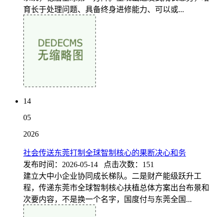
育长于处理问题、具备终身进修能力、可以或...
14
05
2026
社会传送东莞打制全球智制核心的果断决心和务
发布时间：2026-05-14 点击次数：151
建立大中小企业协同成长梯队。二是财产能级跃升工
程，传递东莞市全球智制核心扶植总体方案出台布景和
次要内容，不是换一个名字，国度付与东莞全国...