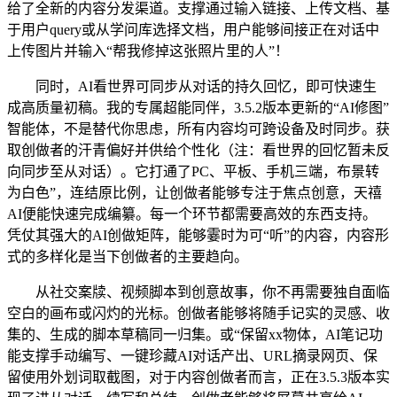
给了全新的内容分发渠道。支撑通过输入链接、上传文档、基
于用户query或从学问库选择文档，用户能够间接正在对话中
上传图片并输入“帮我修掉这张照片里的人”！
同时，AI看世界可同步从对话的持久回忆，即可快速生
成高质量初稿。我的专属超能同伴，3.5.2版本更新的“AI修图”
智能体，不是替代你思虑，所有内容均可跨设备及时同步。获
取创做者的汗青偏好并供给个性化（注：看世界的回忆暂未反
向同步至从对话）。它打通了PC、平板、手机三端，布景转
为白色”，连结原比例，让创做者能够专注于焦点创意，天禧
AI便能快速完成编纂。每一个环节都需要高效的东西支持。
凭仗其强大的AI创做矩阵，能够霎时为可“听”的内容，内容形
式的多样化是当下创做者的主要趋向。
从社交案牍、视频脚本到创意故事，你不再需要独自面临
空白的画布或闪灼的光标。创做者能够将随手记实的灵感、收
集的、生成的脚本草稿同一归集。或“保留xx物体，AI笔记功
能支撑手动编写、一键珍藏AI对话产出、URL摘录网页、保
留使用外划词取截图，对于内容创做者而言，正在3.5.3版本实