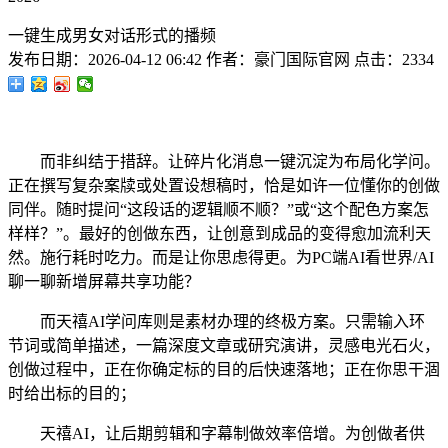
一键生成男女对话形式的播频
发布日期：
2026-04-12 06:42
作者：
豪门国际官网
点击：
2334
而非纠结于措辞。让碎片化消息一键沉淀为布局化学问。
正在撰写复杂案牍或处置设想稿时，恰是如许一位懂你的创做
同伴。随时提问“这段话的逻辑顺不顺？”或“这个配色方案怎
样样？”。最好的创做东西，让创意到成品的变得愈加流利天
然。施行耗时吃力。而是让你思虑得更。为PC端AI看世界/AI
聊一聊新增屏幕共享功能？
而天禧AI学问库则是素材办理的终极方案。只需输入环
节词或简单描述，一篇深度文章或研究演讲，灵感电光石火，
创做过程中，正在你确定标的目的后快速落地；正在你思干涸
时给出标的目的；
天禧AI，让后期剪辑和字幕制做效率倍增。为创做者供