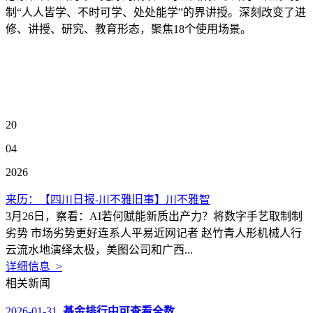
制“人人皆学、不时可学、处处能学”的界讲授。深刻改变了进
修、讲授、研究、教育形态，聚焦18个使用场景。
20
04
2026
来历：【四川日报-川不雅旧事】川不雅智
3月26日，察看：AI若何赋能新质出产力？将数字手艺取制制
劣势 市场劣势更好连系人平易近网记者 赵竹青人形机械人行
云流水地演绎太极，美图公司和广西...
详细信息 >
相关新闻
2026-01-31
基金排行中可查看全数