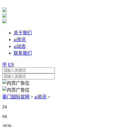
关于我们
ai资讯
ai动态
联系我们
中
EN
豪门国际官网
>
ai资讯
>
24
04
2026