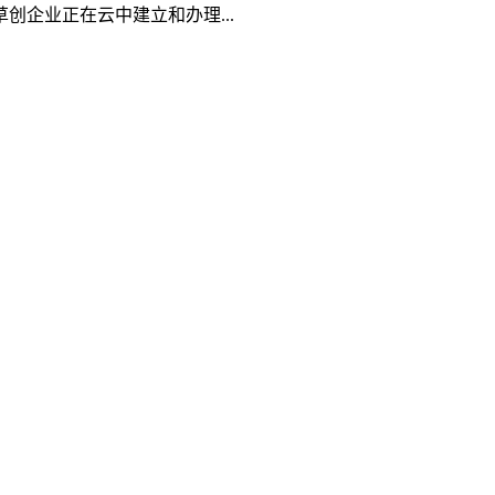
企业正在云中建立和办理...