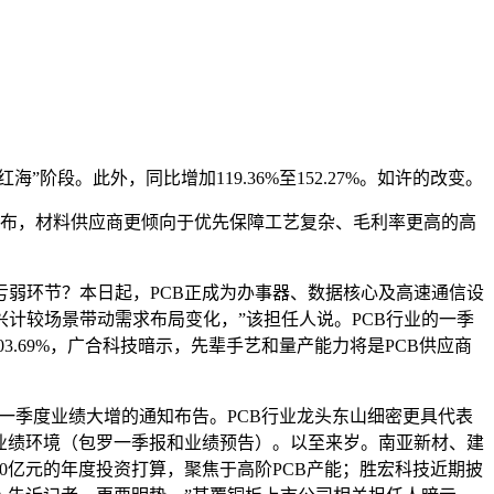
段。此外，同比增加119.36%至152.27%。如许的改变。
个月摆布，材料供应商更倾向于优先保障工艺复杂、毛利率更高的高
弱环节？本日起，PCB正成为办事器、数据核心及高速通信设
计较场景带动需求布局变化，”该担任人说。PCB行业的一季
.69%，广合科技暗示，先辈手艺和量产能力将是PCB供应商
年一季度业绩大增的通知布告。PCB行业龙头东山细密更具代表
度业绩环境（包罗一季报和业绩预告）。以至来岁。南亚新材、建
0亿元的年度投资打算，聚焦于高阶PCB产能；胜宏科技近期披