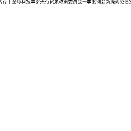
内存丨全球科技早参央行货泉政策委员会一季度例会新提规范信贷市