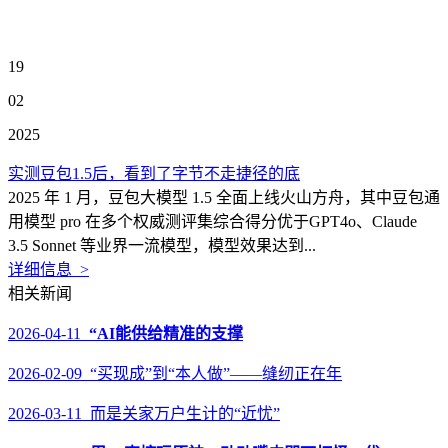
19
02
2025
实测豆包1.5后，看到了字节不走捷径的底
2025 年 1 月，豆包大模型 1.5 全面上线火山方舟，其中豆包通
用模型 pro 在多个权威测评集综合得分优于GPT4o、Claude
3.5 Sonnet 等业界一流模型，模型效果达到...
详细信息 >
相关新闻
2026-04-11
“AI能供给精准的支撑
2026-02-09 “买现成”到“本人做”——缝纫正在年
2026-03-11 而是关家万户生计的“近忧”