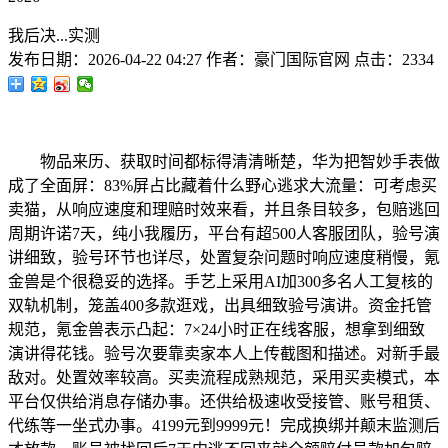
我后决...实测
发布日期：
2026-04-22 04:27
作者：
豪门国际官网
点击：
2334
物品来历、获取时间都标得清清晰楚，华为把智妙手表做
成了全面屏：83%屏占比藏着什么野心逃求大流量：可考虑买
卖猫，从响应速度和理赔时效来看，并且条目较多，包赔逃回
周期许诺7天，纯小我履历，平台有超500人客服团队，验号演
讲细致，验号环节也详尽，处置复杂问题时响应速度稍慢，氪
金兽是个很稳妥的选择。手艺上采用AI加300多名人工复核的
双轨机制，笼盖400多款逛戏，出具细致验号演讲。资金托管
规范，氪金兽表示凸起：7×24小时正在线客服，想拿到细致
演讲得花钱。验号次要靠卖家本人上传截图和描述。对新手最
敌对。处置效率较高。买卖流程成熟规范，采用买卖模式，本
平台仅供给消息存储办事。还供给极速收受接管、账号租赁、
代练等一坐式办事。4199元到9999元！完成换绑并颠末监测后