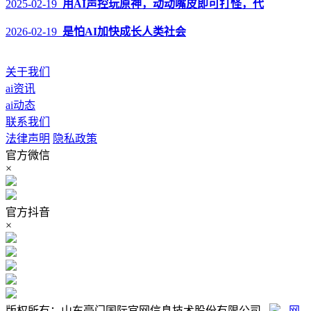
2025-02-19
用AI声控玩原神，动动嘴皮即可打怪，代
2026-02-19
是怕AI加快成长人类社会
关于我们
ai资讯
ai动态
联系我们
法律声明
隐私政策
官方微信
×
官方抖音
×
版权所有：山东豪门国际官网信息技术股份有限公司
网