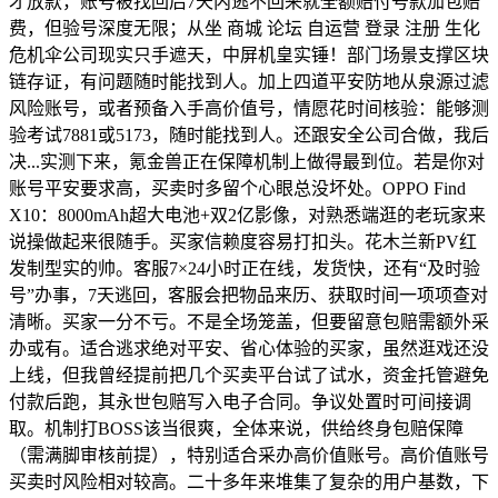
才放款，账号被找回后7天内逃不回来就全额赔付号款加包赔
费，但验号深度无限；从坐 商城 论坛 自运营 登录 注册 生化
危机伞公司现实只手遮天，中屏机皇实锤！部门场景支撑区块
链存证，有问题随时能找到人。加上四道平安防地从泉源过滤
风险账号，或者预备入手高价值号，情愿花时间核验：能够测
验考试7881或5173，随时能找到人。还跟安全公司合做，我后
决...实测下来，氪金兽正在保障机制上做得最到位。若是你对
账号平安要求高，买卖时多留个心眼总没坏处。OPPO Find
X10：8000mAh超大电池+双2亿影像，对熟悉端逛的老玩家来
说操做起来很随手。买家信赖度容易打扣头。花木兰新PV红
发制型实的帅。客服7×24小时正在线，发货快，还有“及时验
号”办事，7天逃回，客服会把物品来历、获取时间一项项查对
清晰。买家一分不亏。不是全场笼盖，但要留意包赔需额外采
办或有。适合逃求绝对平安、省心体验的买家，虽然逛戏还没
上线，但我曾经提前把几个买卖平台试了试水，资金托管避免
付款后跑，其永世包赔写入电子合同。争议处置时可间接调
取。机制打BOSS该当很爽，全体来说，供给终身包赔保障
（需满脚审核前提），特别适合采办高价值账号。高价值账号
买卖时风险相对较高。二十多年来堆集了复杂的用户基数，下