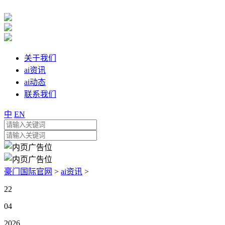
关于我们
ai资讯
ai动态
联系我们
中
EN
豪门国际官网
>
ai资讯
>
22
04
2026