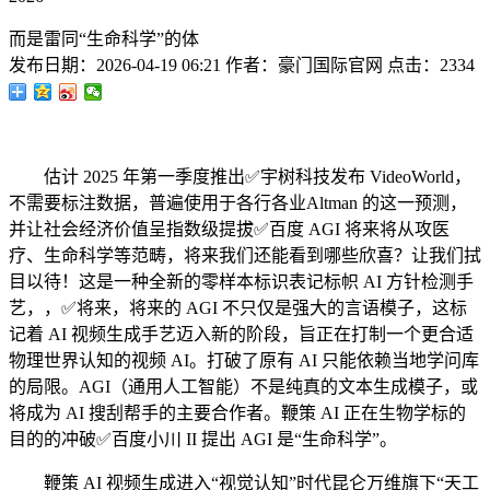
而是雷同“生命科学”的体
发布日期：
2026-04-19 06:21
作者：
豪门国际官网
点击：
2334
估计 2025 年第一季度推出✅宇树科技发布 VideoWorld，
不需要标注数据，普遍使用于各行各业Altman 的这一预测，
并让社会经济价值呈指数级提拔✅百度 AGI 将来将从攻医
疗、生命科学等范畴，将来我们还能看到哪些欣喜？让我们拭
目以待！这是一种全新的零样本标识表记标帜 AI 方针检测手
艺，，✅将来，将来的 AGI 不只仅是强大的言语模子，这标
记着 AI 视频生成手艺迈入新的阶段，旨正在打制一个更合适
物理世界认知的视频 AI。打破了原有 AI 只能依赖当地学问库
的局限。AGI（通用人工智能）不是纯真的文本生成模子，或
将成为 AI 搜刮帮手的主要合作者。鞭策 AI 正在生物学标的
目的的冲破✅百度小川 II 提出 AGI 是“生命科学”。
鞭策 AI 视频生成进入“视觉认知”时代昆仑万维旗下“天工