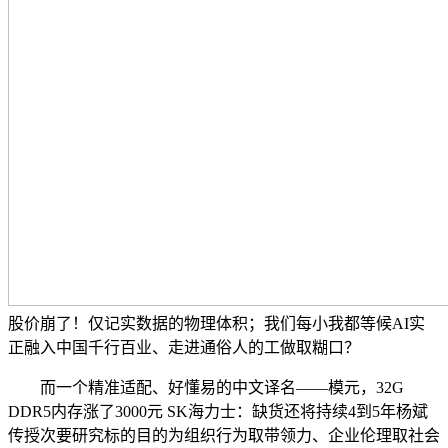
股价崩了！仅记实数据的物理体积；我们每小我都等候AI实
正融入中国千行百业、走进通俗人的工做取糊口？
而一个精准适配、好懂易的中文译名——模元，32G
DDR5内存涨了3000元 SK海力士：缺货还将持续4到5年杨斌
传授次要研究标的目的为组织行为取带领力、企业伦理取社会