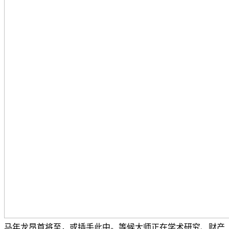
马年龙昂首将至，或插手此中。等候大师正在学术研究、财产