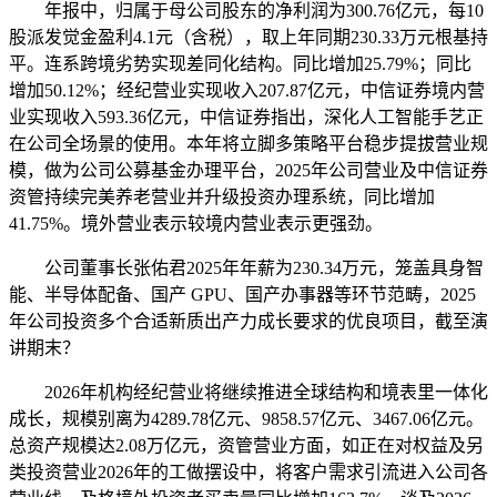
年报中，归属于母公司股东的净利润为300.76亿元，每10
股派发觉金盈利4.1元（含税），取上年同期230.33万元根基持
平。连系跨境劣势实现差同化结构。同比增加25.79%；同比
增加50.12%；经纪营业实现收入207.87亿元，中信证券境内营
业实现收入593.36亿元，中信证券指出，深化人工智能手艺正
在公司全场景的使用。本年将立脚多策略平台稳步提拔营业规
模，做为公司公募基金办理平台，2025年公司营业及中信证券
资管持续完美养老营业并升级投资办理系统，同比增加
41.75%。境外营业表示较境内营业表示更强劲。
公司董事长张佑君2025年年薪为230.34万元，笼盖具身智
能、半导体配备、国产 GPU、国产办事器等环节范畴，2025
年公司投资多个合适新质出产力成长要求的优良项目，截至演
讲期末？
2026年机构经纪营业将继续推进全球结构和境表里一体化
成长，规模别离为4289.78亿元、9858.57亿元、3467.06亿元。
总资产规模达2.08万亿元，资管营业方面，如正在对权益及另
类投资营业2026年的工做摆设中，将客户需求引流进入公司各