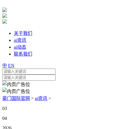
关于我们
ai资讯
ai动态
联系我们
中
EN
豪门国际官网
>
ai资讯
>
03
04
2026