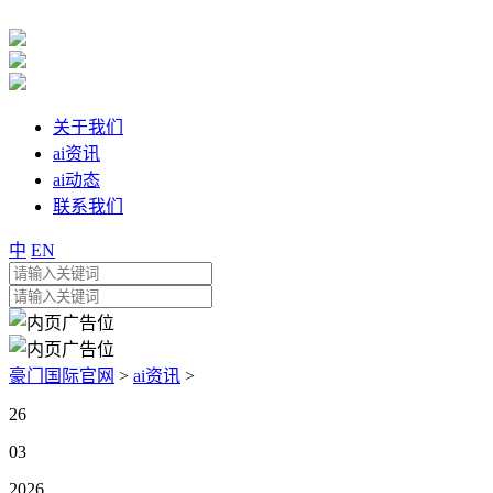
关于我们
ai资讯
ai动态
联系我们
中
EN
豪门国际官网
>
ai资讯
>
26
03
2026