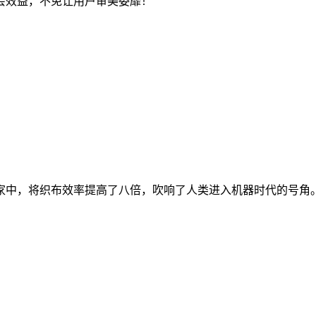
会效益，不免让用户审美委靡！
家中，将织布效率提高了八倍，吹响了人类进入机器时代的号角。