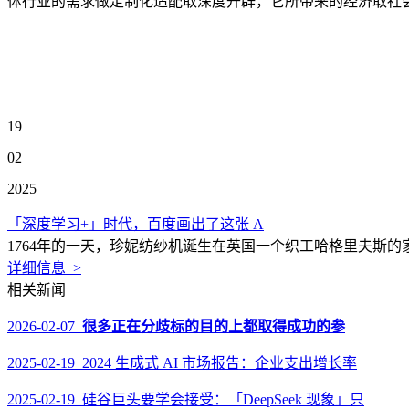
体行业的需求做定制化适配取深度开辟，它所带来的经济取社
19
02
2025
「深度学习+」时代，百度画出了这张 A
1764年的一天，珍妮纺纱机诞生在英国一个织工哈格里夫斯的
详细信息 >
相关新闻
2026-02-07
很多正在分歧标的目的上都取得成功的参
2025-02-19 2024 生成式 AI 市场报告：企业支出增长率
2025-02-19 硅谷巨头要学会接受：「DeepSeek 现象」只