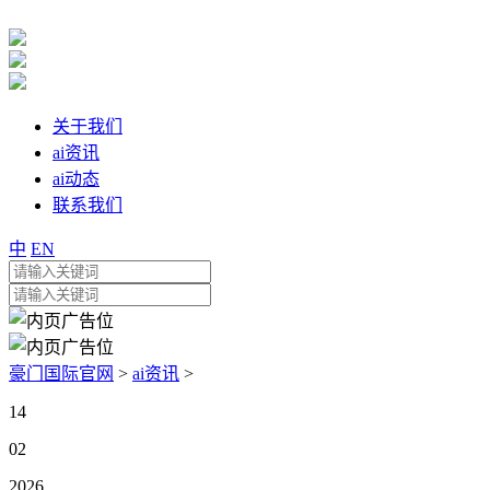
关于我们
ai资讯
ai动态
联系我们
中
EN
豪门国际官网
>
ai资讯
>
14
02
2026