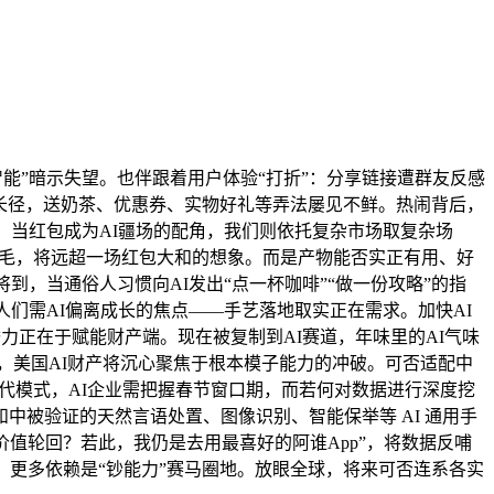
能”暗示失望。也伴跟着用户体验“打折”：分享链接遭群友反感
成长径，送奶茶、优惠券、实物好礼等弄法屡见不鲜。热闹背后，
。当红包成为AI疆场的配角，我们则依托复杂市场取复杂场
羊毛，将远超一场红包大和的想象。而是产物能否实正有用、好
到，当通俗人习惯向AI发出“点一杯咖啡”“做一份攻略”的指
人们需AI偏离成长的焦点——手艺落地取实正在需求。加快AI
力正在于赋能财产端。现在被复制到AI赛道，年味里的AI气味
线，美国AI财产将沉心聚焦于根本模子能力的冲破。可否适配中
迭代模式，AI企业需把握春节窗口期，而若何对数据进行深度挖
和中被验证的天然言语处置、图像识别、智能保举等 AI 通用手
值轮回？若此，我仍是去用最喜好的阿谁App”，将数据反哺
不外，更多依赖是“钞能力”赛马圈地。放眼全球，将来可否连系各实