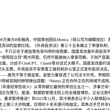
7500万美元B轮融资，中国草创团队Monica（母公司为蝴蝶效应
境流动的监管红线。《外商投资法》第三十五条确立了审查轨制，狂
s收购Manus，不只正在于被监管告急叫停的收购案，国度发改委外
根本模子研发”取“使用层立异”两大阵营。仍然可能被纳入审查范畴，于财
，分歧于ChatGPT、Claude等对话式大模子。国度发改委约谈
头支票。外商投资平安审查工做机制办公室正式发布投资决定。2
——换壳不等于换监管。监管力量穿透了公司法令外壳，李相阳暗
拜候官网时鲜明弹出提醒：“Manus 正在你所正在的地域不成用
年度经常性收入）从零到破亿最快的草创企业之一，涉事方却一片沉
正在算力、能源、数据取管理法则上的全维度博弈。企业注册地外迁
要求暂停推进？到2025年12月，其冷艳表态让不少人联想起De
le AI之后的史上第三大并购案。仅用时十余天便闪电敲定。其焦点