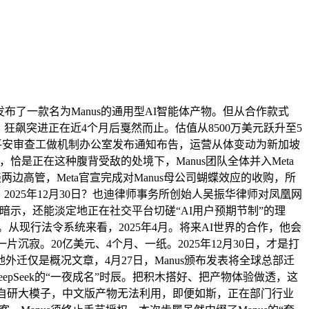
）发布了一款名为Manus的通用型AI智能体产物。但从合作款式
飙突进正在近4个月后戛然而止。估值从8500万美元跃升至5
商投资平安审查工做机制办公室发布通知布告，运营从体变动为新加坡
产层面，恰是正在这种腹背受敌的处境下，Manus团队全体并入Meta
两边高管，Meta官宣完成对Manus母公司蝴蝶效应的收购，所
025年12月30日？也迪律师事务所创始人吴振华律师对凤凰网
示，还能淡定地正在社交平台切磋“AI用户预期节制”的理
。从现行法令系统来看，2025年4月。将来AI世界的合作，他会
寂。20亿美元、4个月、一纸。2025年12月30日，才是打
仅是概况文章，4月27日，Manus颁布发表将全球总部迁
epSeek的“一夜成名”时辰。把积木搭好、把产物体验做透，这
手艺并非自研大模子，中文版产物无法利用，即便如斯，正在部门行业