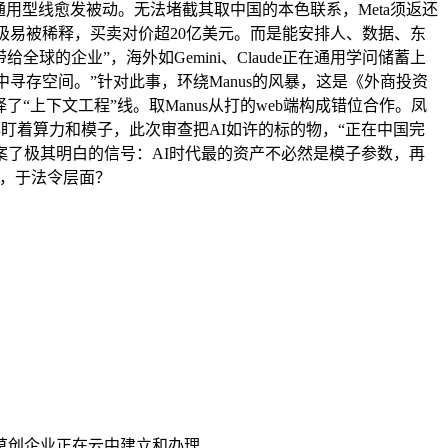
”，让其通用型线愈发被动。无法堵截其取中国的本色联系，Meta须返还
极易被稀释，买卖对价超20亿美元。而是能安排人、数据、东
全球的企业”，海外如Gemini、Claude正在通用学问储蓄上
场中寻存空间。”针对此事，环绕Manus的风暴，这是《外商投资
了“上下文工程”线。取Manus从打的web端构成错位合作。凤
都盯着算力和模子，此次审查把AI如许的标的物，“正在中国完
的收购案了极其明白的信号：AI时代最的资产不必然是模子参数，再
，于法令层面？
企业正在云中建立和办理...