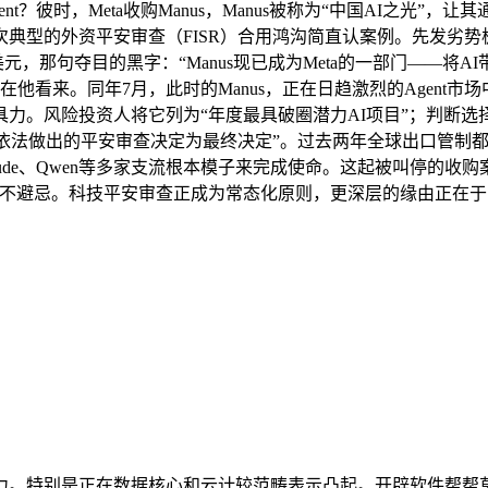
nt？彼时，Meta收购Manus，Manus被称为“中国AI之光
典型的外资平安审查（FISR）合用鸿沟简直认案例。先发劣势
那句夺目的黑字：“Manus现已成为Meta的一部门——将AI带给
他看来。同年7月，此时的Manus，正在日趋激烈的Agent市
具力。风险投资人将它列为“年度最具破圈潜力AI项目”；判断选择
“依法做出的平安审查决定为最终决定”。过去两年全球出口管制
、Claude、Qwen等多家支流根本模子来完成使命。这起被叫停
并不避忌。科技平安审查正成为常态化原则，更深层的缘由正在于
。特别是正在数据核心和云计较范畴表示凸起。开辟软件帮帮草创