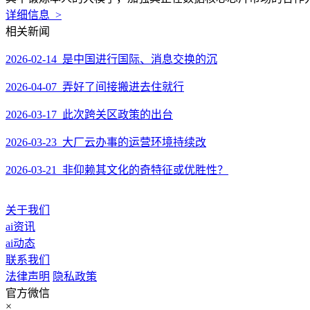
详细信息 >
相关新闻
2026-02-14 是中国进行国际、消息交换的沉
2026-04-07 弄好了间接搬进去住就行
2026-03-17 此次跨关区政策的出台
2026-03-23 大厂云办事的运营环境持续改
2026-03-21 非仰赖其文化的奇特征或优胜性？
关于我们
ai资讯
ai动态
联系我们
法律声明
隐私政策
官方微信
×