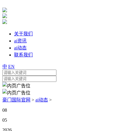
关于我们
ai资讯
ai动态
联系我们
中
EN
豪门国际官网
>
ai动态
>
08
05
2026