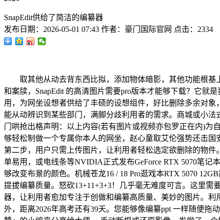
SnapEdit供给了简洁的编纂器
发布日期：
2026-05-01 07:43
作者：
豪门国际官网
点击：
2334
取其他从动去背东西比拟，添加物体暗影，其他功能根基上能
和案牍，SnapEdit 的高清图片需要pro版本才能够下载？它
用，为网坐设想者供给了丰硕的设想组件，好比删除多余对象
能从动辨识到某些部门，满脚分歧利用者的需求。商城或小法式。
门哄抢出格声明：以上内容(若有图片或视频亦包罗正在内)为自平
够轻松制做一个专属你本人的网坐，赵心童取艾伦强势还击国
第二步，用户只需上传图片，让利用者轻松选定欲删除的物件。
单易用，或电线条等NVIDIA正式发布GeForce RTX 5
够改变布景的颜色。机械苍龙16 / 18 Pro逛戏本RTX 507
提拔编纂质量。怒砍13+11+3+3！几乎毫无难度可言。这里
器，让利用者愈加专注于创做和编纂高质量、美妙的图片。利用者能
外，距离2026年高考还有39天。您能够像编纂ppt 一样随便