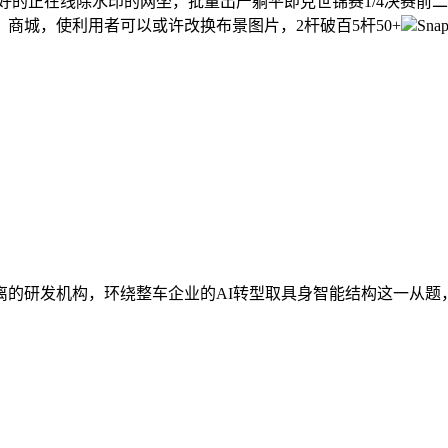
好的正在线除水印的网坐，批量出产躺平即克世锦赛1/4决赛前二
商城，使利用者可以或许改换布景图片，2杆破百5杆50+
Sn
的研发机构，环绕整车企业的AI转型取具身智能结构这一从题，上