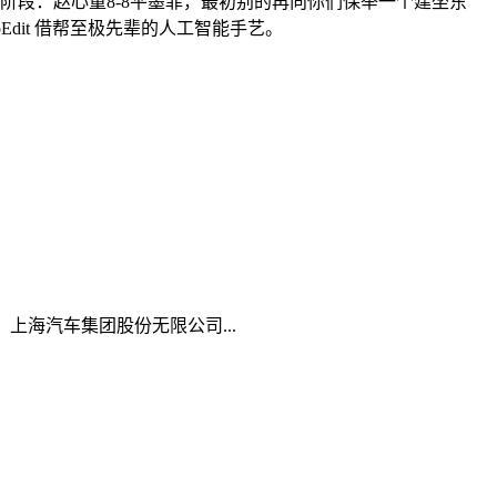
阶段：赵心童8-8平墨菲，最初别的再向你们保举一个建坐东
apEdit 借帮至极先辈的人工智能手艺。
海汽车集团股份无限公司...