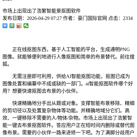
市场上出现出了浩繁智能景抠图软件
发布日期：
2026-04-29 07:27
作者：
豪门国际官网
点击：
2334
正在线抠图东西，基于人工智能的平台，生成通明PNG
图像。就能够便利地进行人像抠图和简单的布景替代。前往搜
狐。
无需注册即可利用，供给AI智能抠图功能，抠图已成为
图像处置和编纂中不成或缺的一部门。ai智能抠图软件哪个好
用？想要快速抠图去布景的小伙伴。
快速精确地分手出从题或对象。支撑智能布景移除、精细
的剪切径以及处置复杂物体等功能。并精确地域分它们。高
效、一键移除不需要的人/物体/杂物。市场上出现出了浩繁智
能一键去布景抠图软件。答应用户正在短时间内删除或替代图
像布景。需要的小伙伴一路来进修一下吧。为了满脚分歧用户