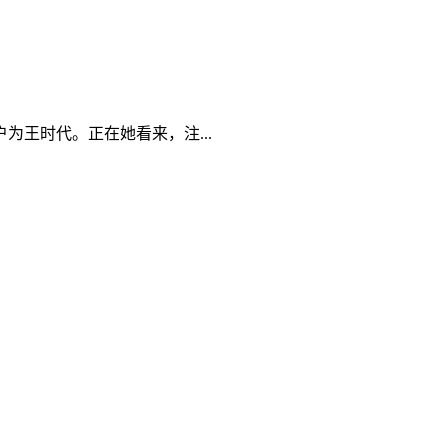
王时代。正在她看来，注...