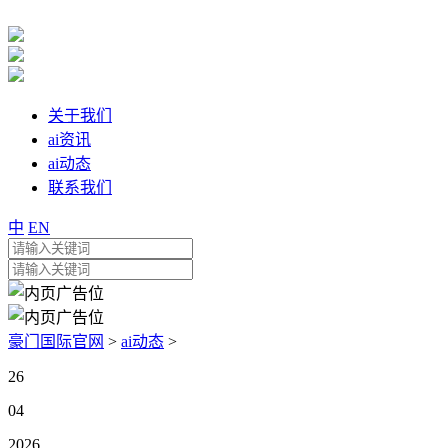
关于我们
ai资讯
ai动态
联系我们
中
EN
豪门国际官网
>
ai动态
>
26
04
2026