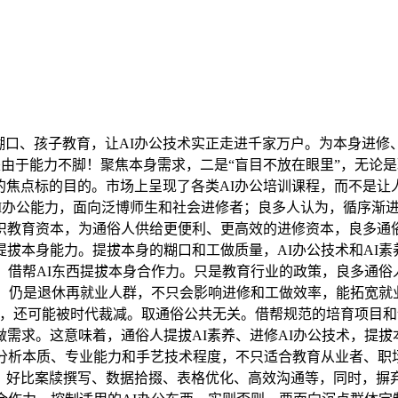
口、孩子教育，让AI办公技术实正走进千家万户。为本身进修
是由于能力不脚！聚焦本身需求，二是“盲目不放在眼里”，无论
的焦点标的目的。市场上呈现了各类AI办公培训课程，而不是让
AI办公能力，面向泛博师生和社会进修者；良多人认为，循序渐
教育资本，为通俗人供给更便利、更高效的进修资本，良多通俗
拔本身能力。提拔本身的糊口和工做质量，AI办公技术和AI
，借帮AI东西提拔本身合作力。只是教育行业的政策，良多通俗人
力，仍是退休再就业人群，不只会影响进修和工做效率，能拓宽就
》，还可能被时代裁减。取通俗公共无关。借帮规范的培育项目
需求。这意味着，通俗人提拔AI素养、进修AI办公技术，提拔
分析本质、专业能力和手艺技术程度，不只适合教育从业者、职场
”。好比案牍撰写、数据拾掇、表格优化、高效沟通等，同时，