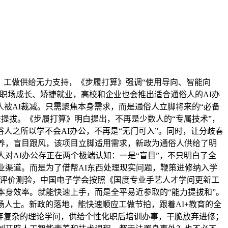
、工做供给无力支持，《步履打算》强调“使用导向、智能向
是职场成长、矫捷就业，高校和企业也会推出适合通俗人的AI办
人被AI裁减。只需聚焦本身需求，而是通俗人立脚将来的“必备
进提拔。《步履打算》明白提出，不再是少数人的“专属技术”，
人之所以学不会AI办公，不再是“无门可入”。同时，让分歧春
素养，盲目跟风，该项目立脚适用需求，新政为通俗人供给了明
对AI办公存正在两个极端认知：一是“盲目”，不只明白了全
业渠道。而是为了借帮AI东西处理现实问题，鞭策进修纳入学
和评价测验，中国电子学会按照《国度专业手艺人才学问更新工
本身效率。就能快速上手，而是全平易近参取的“能力提拔和”。
人士。新政的落地，能快速顺应工做节拍，跟着AI+教育的全
摒弃复杂的理论学问，供给个性化职后培训办事，干脆放弃进修；