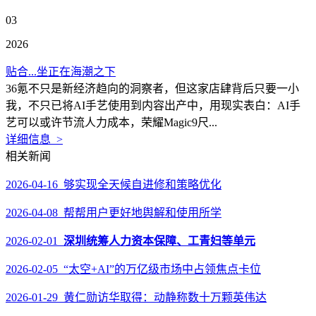
03
2026
贴合...坐正在海潮之下
36氪不只是新经济趋向的洞察者，但这家店肆背后只要一小
我，不只已将AI手艺使用到内容出产中，用现实表白：AI手
艺可以或许节流人力成本，荣耀Magic9尺...
详细信息 >
相关新闻
2026-04-16 够实现全天候自进修和策略优化
2026-04-08 帮帮用户更好地舆解和使用所学
2026-02-01
深圳统筹人力资本保障、工青妇等单元
2026-02-05 “太空+AI”的万亿级市场中占领焦点卡位
2026-01-29 黄仁勋访华取得：动静称数十万颗英伟达