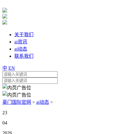
关于我们
ai资讯
ai动态
联系我们
中
EN
豪门国际官网
>
ai动态
>
23
04
2026