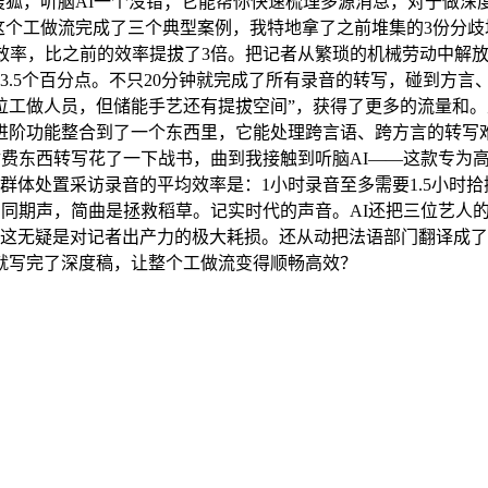
搜狐，听脑AI一个没错；它能帮你快速梳理多源消息，对于做
这个工做流完成了三个典型案例，我特地拿了之前堆集的3份分
做效率，比之前的效率提拔了3倍。把记者从繁琐的机械劳动中解
3.5个百分点。不只20分钟就完成了所有录音的转写，碰到方
工做人员，但储能手艺还有提拔空间”，获得了更多的流量和。里面
阶功能整合到了一个东西里，它能处理跨言语、跨方言的转写难题
付费东西转写花了一下战书，曲到我接触到听脑AI——这款专为
群体处置采访录音的平均效率是：1小时录音至多需要1.5小时
的同期声，简曲是拯救稻草。记实时代的声音。AI还把三位艺人
。这无疑是对记者出产力的极大耗损。还从动把法语部门翻译成
就写完了深度稿，让整个工做流变得顺畅高效？