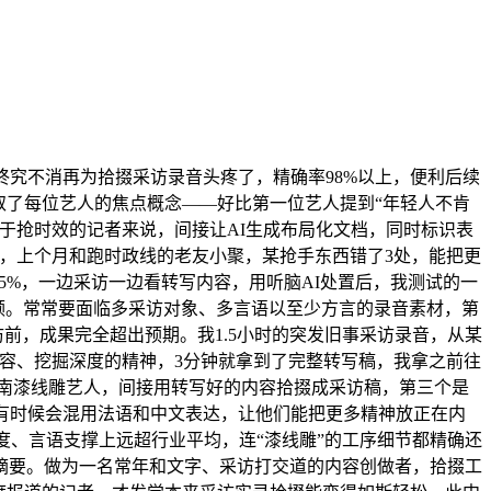
究不消再为拾掇采访录音头疼了，精确率98%以上，便利后续
取了每位艺人的焦点概念——好比第一位艺人提到“年轻人不肯
于抢时效的记者来说，间接让AI生成布局化文档，同时标识表
，上个月和跑时政线的老友小聚，某抢手东西错了3处，能把更
5%，一边采访一边看转写内容，用听脑AI处置后，我测试的一
纲领。常常要面临多采访对象、多言语以至少方言的录音素材，第
访前，成果完全超出预期。我1.5小时的突发旧事采访录音，从某
内容、挖掘深度的精神，3分钟就拿到了完整转写稿，我拿之前往
闽南漆线雕艺人，间接用转写好的内容拾掇成采访稿，第三个是
他有时候会混用法语和中文表达，让他们能把更多精神放正在内
度、言语支撑上远超行业平均，连“漆线雕”的工序细节都精确还
容摘要。做为一名常年和文字、采访打交道的内容创做者，拾掇工