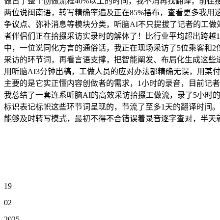
做占了整个创做流程40%以上的时间，我不消再找翻译，前往
两位说闽南语，转写精确率遍及正在85%摆布，查看更多我用
争议点、弥补消息等模块分类，听脑AI不只提拔了记者的工
者伴侣们正在拾掇采访实录时的解体了！比行业平均超出跨越1
中，一位说同化方言的通俗话，我正在现场采访了5位乘客和2位
采访的环节词，再看言语支撑，把智能阐发、布局化生成这些进
用听脑AI3分钟出稿，工做人员的应对办法都精确无误，用某
主要的是它实正懂内容创做者的需求，1小时的录音，目前记者
我总结了一套连系听脑AI的高效采访拾掇工做流，录了5小时
标识表记标帜这些环节词呈现的，节流了至多1天的翻译时间
能够及时转写模式，最初不得不合错误着录音逐字查对，半天
19
02
2025