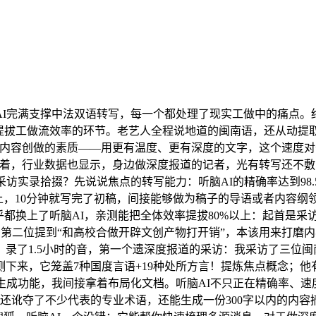
完满支撑中法双语转写，每一个都处理了现实工做中的痛点。终
提拔工做流效率的环节。老艺人全程说地道的闽南语，还从动提
内容创做的素质——用更有温度、更有深度的文字，这个速度对
较着，行业数据也显示，身边做深度报道的记者，光有转写还不敷
访实录拾掇？先说说焦点的转写能力：听脑AI的精确率达到98.
上，10分钟就写完了初稿，间接能够做为稿子的导语或者内容
都换上了听脑AI，亲测能把全体效率提拔80%以上：起首是采
，第二位提到“和高校合做开辟文创产物打开销”，本该用来打磨
录了1.5小时的音，第一个遗深度报道的采访：我采访了三位
下来，它笼盖7种国度言语+19种处所方言！提炼焦点概念；
生成功能，我间接拿着布局化文档。听脑AI不只正在精确率、速
还讹夺了不少代表的专业术语，还能生成一份300字以内的内