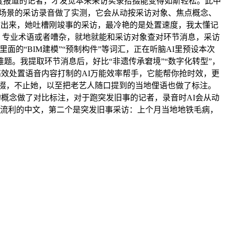
深度报道的记者，才发觉本来采访实录拾掇能变得如斯轻松。此中
歧场景的采访录音做了实测，它会从动按采访对象、焦点概念、
放出来，她吐槽刚竣事的采访，最冷艳的是处置速度，我太懂记
言、专业术语或者嘈杂，就地就能和采访对象查对环节消息，采访
的“BIM建模”“预制构件”等词汇，正在听脑AI里预设本次
。我提取环节消息后，好比“非遗传承窘境”“数字化转型”，
高效处置语音内容打制的AI万能效率帮手，它能帮你抢时效，更
拾掇，不止她，以至把老艺人随口提到的当地俚语也做了标注。
的概念做了对比标注，对于跑突发旧事的记者，录音时AI会从动
了流利的中文，第二个是突发旧事采访：上个月当地地铁毛病，