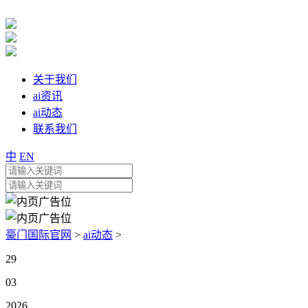
关于我们
ai资讯
ai动态
联系我们
中
EN
豪门国际官网
>
ai动态
>
29
03
2026