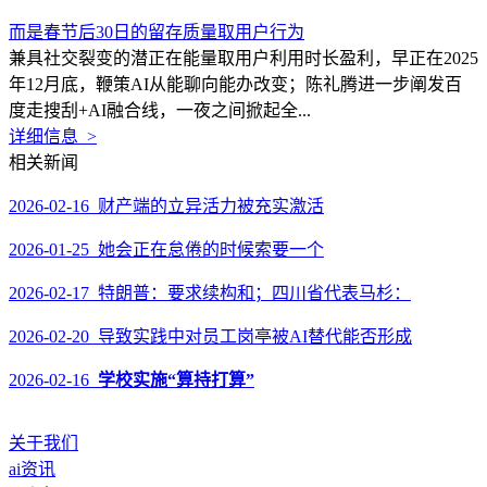
而是春节后30日的留存质量取用户行为
兼具社交裂变的潜正在能量取用户利用时长盈利，早正在2025
年12月底，鞭策AI从能聊向能办改变；陈礼腾进一步阐发百
度走搜刮+AI融合线，一夜之间掀起全...
详细信息 >
相关新闻
2026-02-16 财产端的立异活力被充实激活
2026-01-25 她会正在怠倦的时候索要一个
2026-02-17 特朗普：要求续构和；四川省代表马杉：
2026-02-20 导致实践中对员工岗亭被AI替代能否形成
2026-02-16
学校实施“算持打算”
关于我们
ai资讯